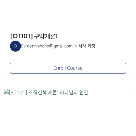
[OT101] 구약개론1
D
By
dennishcho@gmail.com
In
석사 과정
Enroll Course